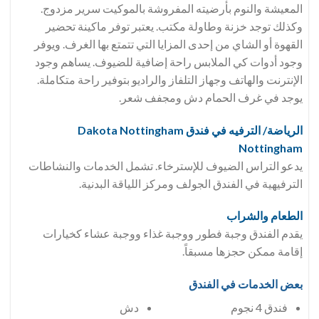
المعيشة والنوم بأرضيته المفروشة بالموكيت سرير مزدوج.
وكذلك توجد خزنة وطاولة مكتب. يعتبر توفر ماكينة تحضير
القهوة أو الشاي من إحدى المزايا التي تتمتع بها الغرف. ويوفر
وجود أدوات كي الملابس راحة إضافية للضيوف. يساهم وجود
الإنترنت والهاتف وجهاز التلفاز والراديو بتوفير راحة متكاملة.
يوجد في غرف الحمام دش ومجفف شعر.
الرياضة/ الترفيه في فندق Dakota Nottingham
Nottingham
يدعو التراس الضيوف للإسترخاء. تشمل الخدمات والنشاطات
الترفيهية في الفندق الجولف ومركز اللياقة البدنية.
الطعام والشراب
يقدم الفندق وجبة فطور ووجبة غذاء ووجبة عشاء كخيارات
إقامة ممكن حجزها مسبقاً.
بعض الخدمات في الفندق
فندق 4 نجوم
دش