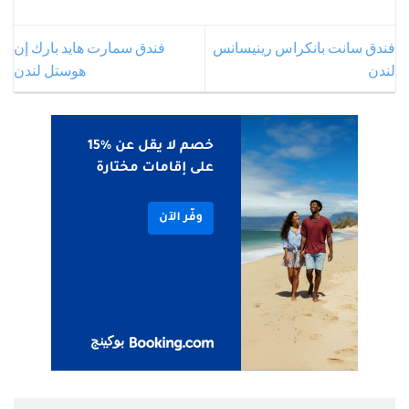
فندق سانت بانكراس رينيسانس
فندق سمارت هايد بارك إن
لندن
هوستل لندن